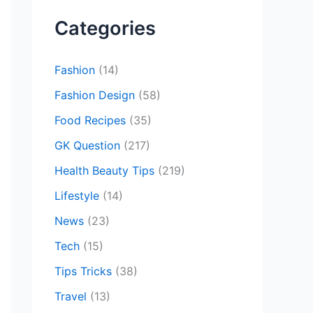
c
Categories
h
f
Fashion
(14)
o
Fashion Design
(58)
r
Food Recipes
(35)
:
GK Question
(217)
Health Beauty Tips
(219)
Lifestyle
(14)
News
(23)
Tech
(15)
Tips Tricks
(38)
Travel
(13)