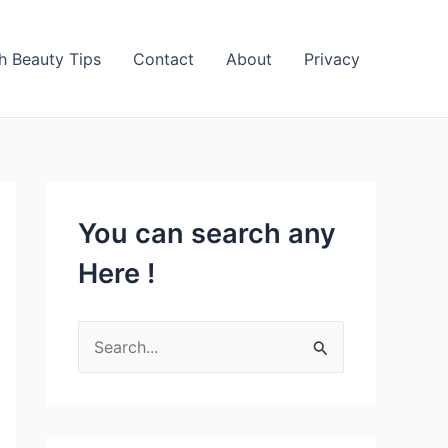
h Beauty Tips
Contact
About
Privacy
You can search any
Here !
S
e
a
r