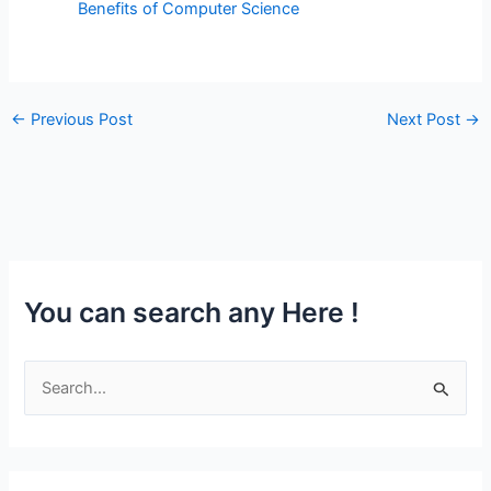
Benefits of Computer Science
←
Previous Post
Next Post
→
You can search any Here !
S
e
a
r