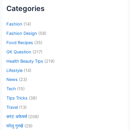
c
Categories
h
f
Fashion
(14)
o
Fashion Design
(58)
r
Food Recipes
(35)
:
GK Question
(217)
Health Beauty Tips
(219)
Lifestyle
(14)
News
(23)
Tech
(15)
Tips Tricks
(38)
Travel
(13)
करंट अफेयर्स
(208)
घरेलु नुस्ख़ें
(29)