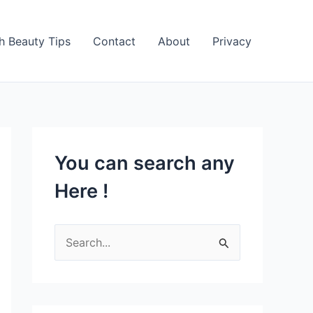
h Beauty Tips
Contact
About
Privacy
You can search any
Here !
S
e
a
r