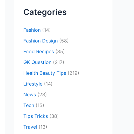
c
Categories
h
f
Fashion
(14)
o
Fashion Design
(58)
r
Food Recipes
(35)
:
GK Question
(217)
Health Beauty Tips
(219)
Lifestyle
(14)
News
(23)
Tech
(15)
Tips Tricks
(38)
Travel
(13)