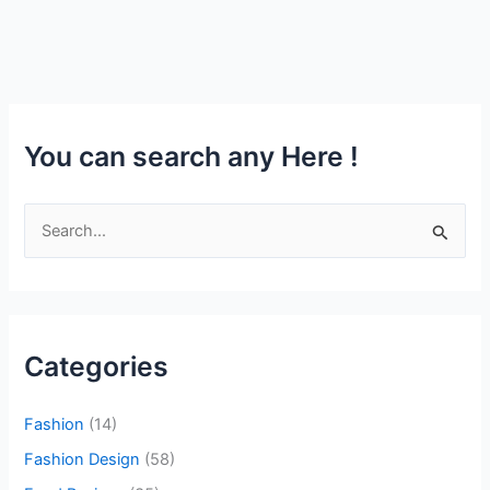
You can search any Here !
S
e
a
r
c
Categories
h
f
Fashion
(14)
o
Fashion Design
(58)
r