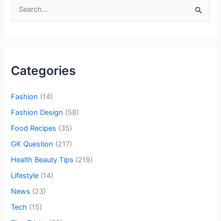
S
e
a
r
c
Categories
h
f
Fashion
(14)
o
Fashion Design
(58)
r
Food Recipes
(35)
:
GK Question
(217)
Health Beauty Tips
(219)
Lifestyle
(14)
News
(23)
Tech
(15)