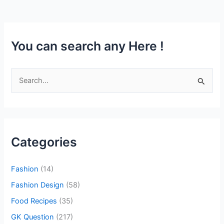
You can search any Here !
S
e
a
r
c
Categories
h
f
Fashion
(14)
o
Fashion Design
(58)
r
Food Recipes
(35)
:
GK Question
(217)