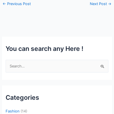
←
Previous Post
Next Post
→
You can search any Here !
S
e
a
r
c
Categories
h
f
Fashion
(14)