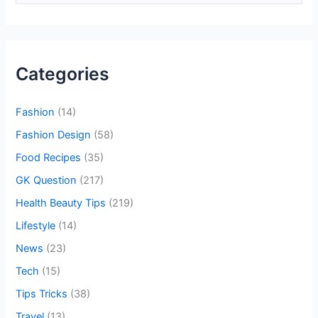
e
a
r
Categories
c
h
Fashion
(14)
f
o
Fashion Design
(58)
r
Food Recipes
(35)
:
GK Question
(217)
Health Beauty Tips
(219)
Lifestyle
(14)
News
(23)
Tech
(15)
Tips Tricks
(38)
Travel
(13)