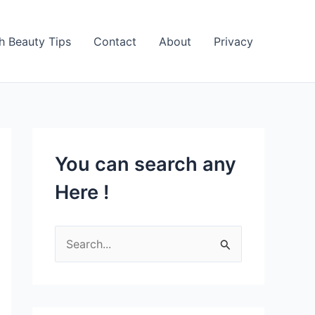
h Beauty Tips
Contact
About
Privacy
You can search any
Here !
S
e
a
r