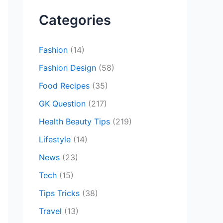
c
Categories
h
f
Fashion
(14)
o
Fashion Design
(58)
r
Food Recipes
(35)
:
GK Question
(217)
Health Beauty Tips
(219)
Lifestyle
(14)
News
(23)
Tech
(15)
Tips Tricks
(38)
Travel
(13)