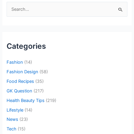
S
e
a
r
c
Categories
h
f
Fashion
(14)
o
Fashion Design
(58)
r
Food Recipes
(35)
:
GK Question
(217)
Health Beauty Tips
(219)
Lifestyle
(14)
News
(23)
Tech
(15)