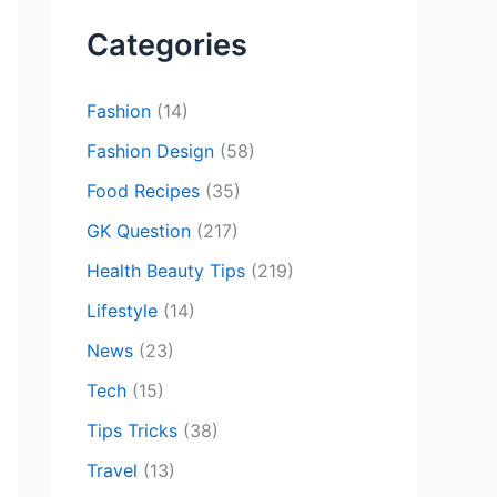
c
Categories
h
f
Fashion
(14)
o
Fashion Design
(58)
r
Food Recipes
(35)
:
GK Question
(217)
Health Beauty Tips
(219)
Lifestyle
(14)
News
(23)
Tech
(15)
Tips Tricks
(38)
Travel
(13)