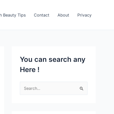
h Beauty Tips
Contact
About
Privacy
You can search any
Here !
S
e
a
r