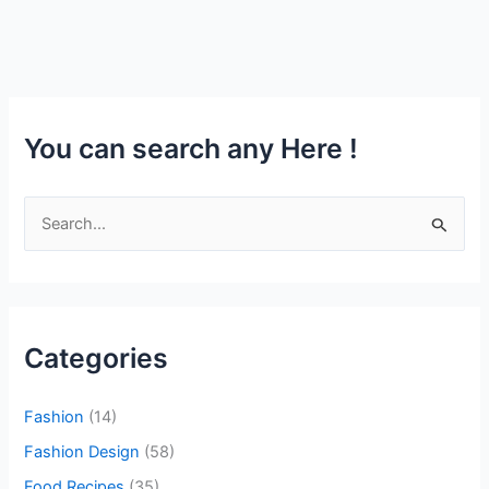
You can search any Here !
S
e
a
r
c
Categories
h
f
Fashion
(14)
o
Fashion Design
(58)
r
Food Recipes
(35)