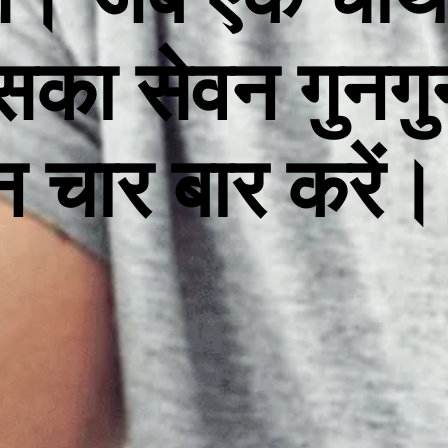
सका सेवन गुनगुन
ीन चार बार करे