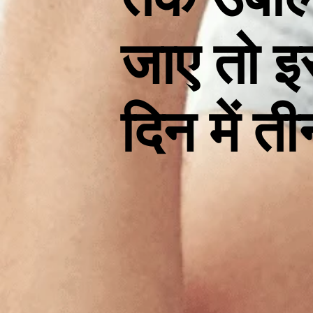
जाए तो इ
दिन में त