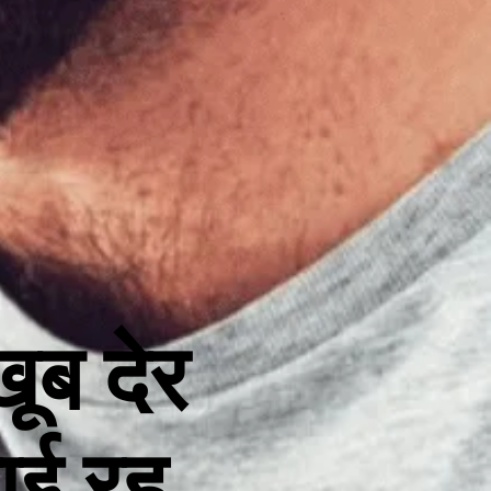
ूब देर
ाई रह