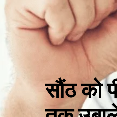
सौंठ को प
तक उबाल