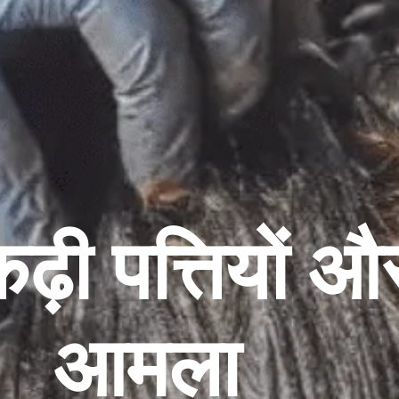
ढ़ी पत्तियों औ
आमला