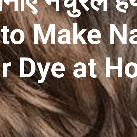
नाएं नेचुरल हे
to Make Na
ir Dye at 