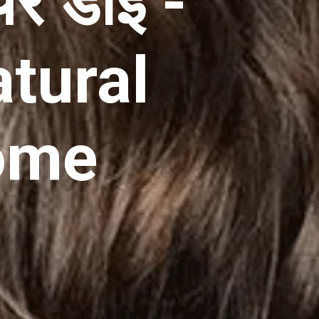
यर डाई -
tural
Home