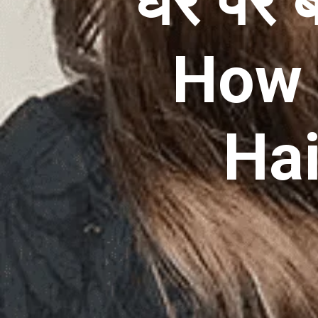
घर पर ब
How 
Ha