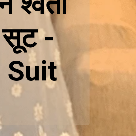
 श्वेता
 सूट -
 Suit