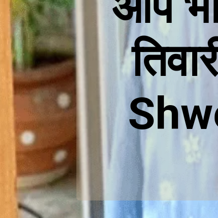
आप भी 
तिवार
Shwe