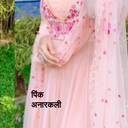
पिंक
अनारकली