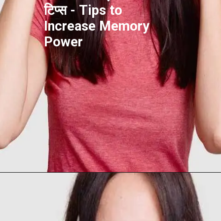
टिप्स - Tips to
Increase Memory
Power