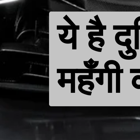
ये है 
महँगी