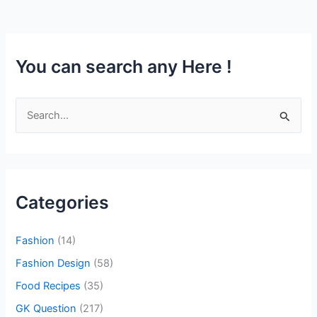
You can search any Here !
S
e
a
r
c
Categories
h
f
Fashion
(14)
o
Fashion Design
(58)
r
Food Recipes
(35)
:
GK Question
(217)