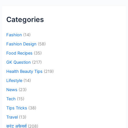
r
c
Categories
h
f
Fashion
(14)
o
Fashion Design
(58)
r
Food Recipes
(35)
:
GK Question
(217)
Health Beauty Tips
(219)
Lifestyle
(14)
News
(23)
Tech
(15)
Tips Tricks
(38)
Travel
(13)
करंट अफेयर्स
(208)