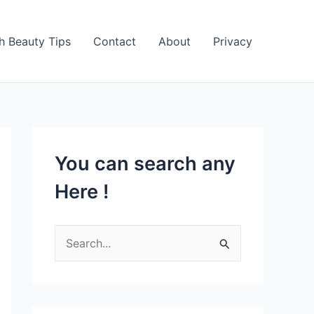
h Beauty Tips
Contact
About
Privacy
You can search any
Here !
S
e
a
r