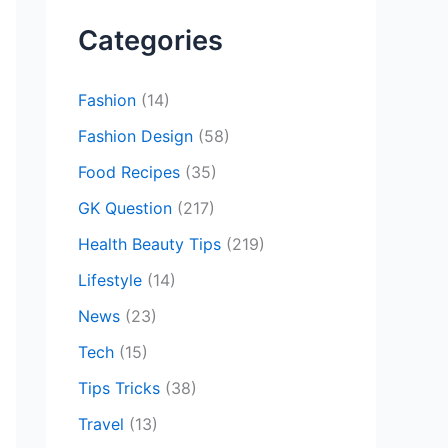
c
Categories
h
f
Fashion
(14)
o
Fashion Design
(58)
r
Food Recipes
(35)
:
GK Question
(217)
Health Beauty Tips
(219)
Lifestyle
(14)
News
(23)
Tech
(15)
Tips Tricks
(38)
Travel
(13)