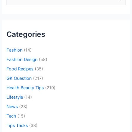
e
a
r
c
Categories
h
f
Fashion
(14)
o
Fashion Design
(58)
r
Food Recipes
(35)
:
GK Question
(217)
Health Beauty Tips
(219)
Lifestyle
(14)
News
(23)
Tech
(15)
Tips Tricks
(38)