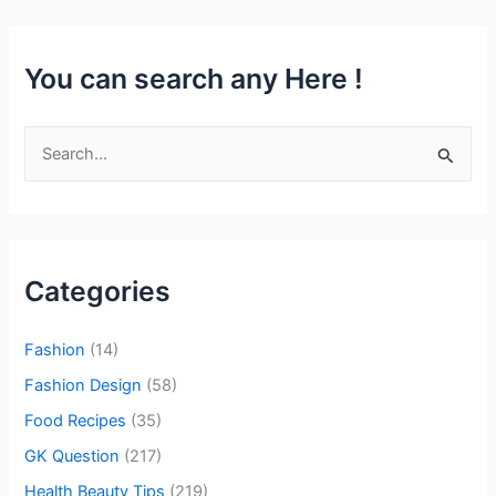
You can search any Here !
S
e
a
r
c
Categories
h
f
Fashion
(14)
o
Fashion Design
(58)
r
Food Recipes
(35)
:
GK Question
(217)
Health Beauty Tips
(219)