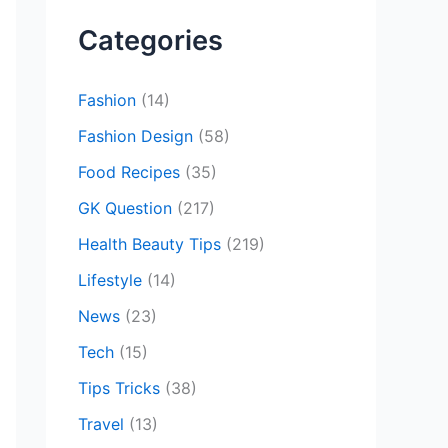
c
Categories
h
f
Fashion
(14)
o
Fashion Design
(58)
r
Food Recipes
(35)
:
GK Question
(217)
Health Beauty Tips
(219)
Lifestyle
(14)
News
(23)
Tech
(15)
Tips Tricks
(38)
Travel
(13)