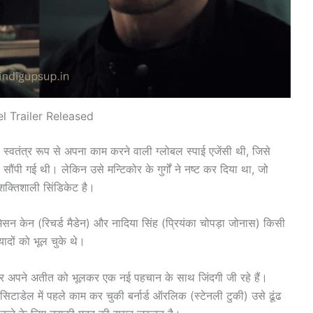
l Trailer Released
वतंत्र रूप से अपना काम करने वाली ग्लोबल स्पाई एजेंसी थी, जिसे
सौंपी गई थी। लेकिन उसे मन्टिकोर के गुर्गों ने नष्ट कर दिया था, जो
शक्तिशाली सिंडिकेट है।
ेसन केन (रिचर्ड मैडेन) और नादिया सिंह (प्रियंका चोपड़ा जोनास) किसी
ादों को भूल चुके थे।
 और अपने अतीत को भूलकर एक नई पहचान के साथ जिंदगी जी रहे हैं।
ाडेल में पहले काम कर चुकी बर्नार्ड ऑरलिक (स्टेनली टुकी) उसे ढूंढ