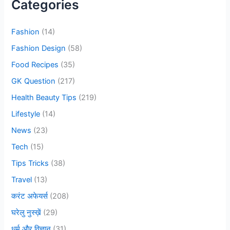
Categories
h
f
Fashion
(14)
o
Fashion Design
(58)
r
Food Recipes
(35)
:
GK Question
(217)
Health Beauty Tips
(219)
Lifestyle
(14)
News
(23)
Tech
(15)
Tips Tricks
(38)
Travel
(13)
करंट अफेयर्स
(208)
घरेलु नुस्ख़ें
(29)
धर्म और विज्ञान
(31)