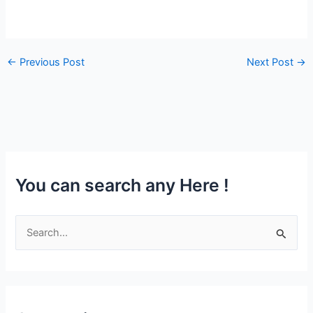
←
Previous Post
Next Post
→
You can search any Here !
S
e
a
r
c