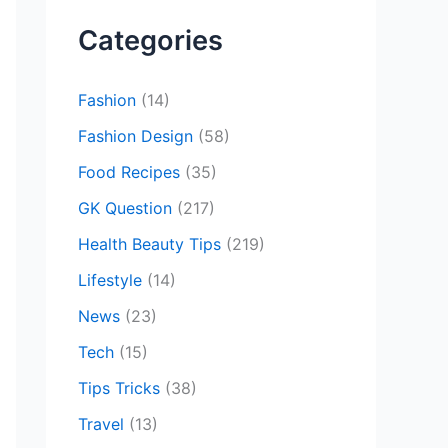
c
Categories
h
f
Fashion
(14)
o
Fashion Design
(58)
r
Food Recipes
(35)
:
GK Question
(217)
Health Beauty Tips
(219)
Lifestyle
(14)
News
(23)
Tech
(15)
Tips Tricks
(38)
Travel
(13)