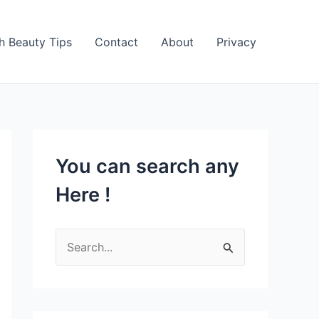
h Beauty Tips
Contact
About
Privacy
You can search any
Here !
S
e
a
r