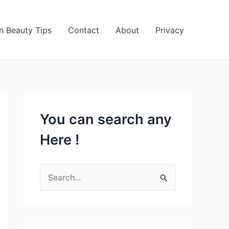
h Beauty Tips
Contact
About
Privacy
You can search any
Here !
S
e
a
r