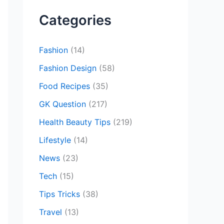
c
Categories
h
f
Fashion
(14)
o
Fashion Design
(58)
r
Food Recipes
(35)
:
GK Question
(217)
Health Beauty Tips
(219)
Lifestyle
(14)
News
(23)
Tech
(15)
Tips Tricks
(38)
Travel
(13)