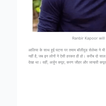
Ranbir Kapoor will
आलिया के साथ हुई घटना पर तमाम बॉलीवुड सेलेब्स ने भी 
नहीं है, जब इन लोगों ने ऐसी हरकत ही हो। करीब दो साल पहल
देखा था। वहीं, अर्जुन कपूर, करण जौहर और जान्हवी कप