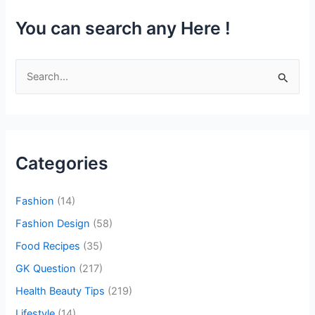
You can search any Here !
S
e
a
r
c
Categories
h
f
Fashion
(14)
o
Fashion Design
(58)
r
Food Recipes
(35)
:
GK Question
(217)
Health Beauty Tips
(219)
Lifestyle
(14)