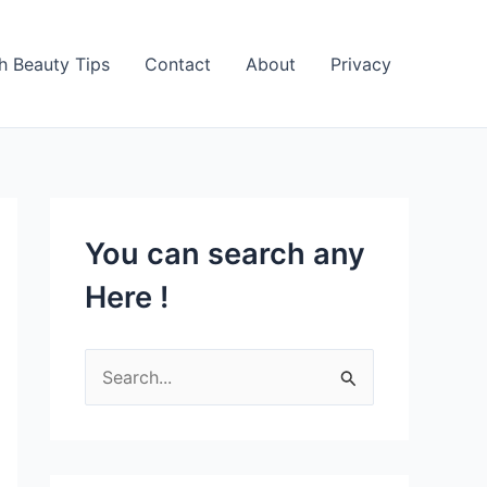
h Beauty Tips
Contact
About
Privacy
You can search any
Here !
S
e
a
r