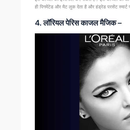
ही पिगमेंटेड और मैट लुक देता है और हंड्रेड परसेंट स्मा
4. लॉरियल पेरिस काजल मैजिक –