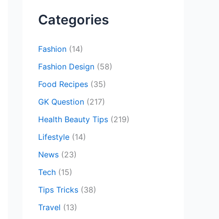
c
Categories
h
f
Fashion
(14)
o
Fashion Design
(58)
r
Food Recipes
(35)
:
GK Question
(217)
Health Beauty Tips
(219)
Lifestyle
(14)
News
(23)
Tech
(15)
Tips Tricks
(38)
Travel
(13)