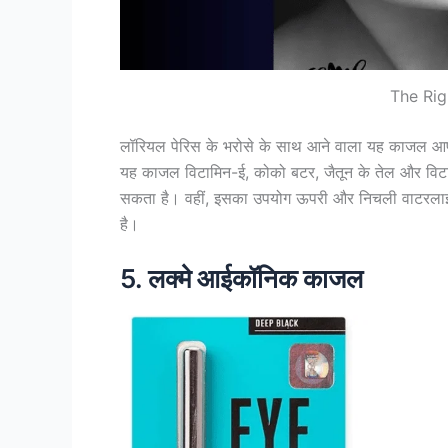
The Rig
लॉरियल पेरिस के भरोसे के साथ आने वाला यह काजल आ
यह काजल विटामिन-ई, कोको बटर, जैतून के तेल और विटामि
सकता है। वहीं, इसका उपयोग ऊपरी और निचली वाटरलाइ
है।
5. लक्मे आईकॉनिक काजल