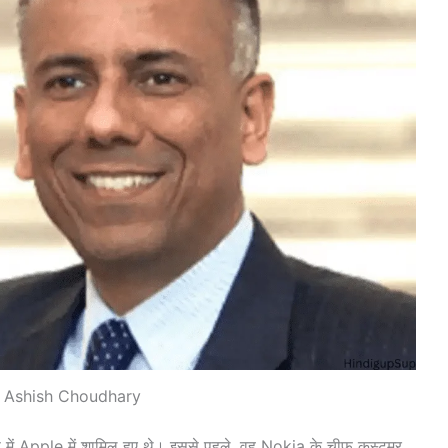
 Ashish Choudhary
ूप में Apple में शामिल हुए थे। इससे पहले, वह Nokia के चीफ कस्टमर