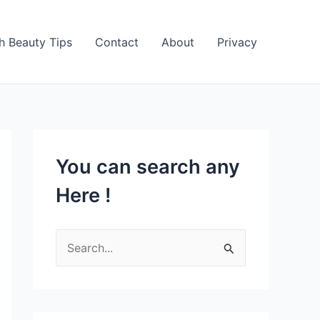
h Beauty Tips
Contact
About
Privacy
You can search any
Here !
S
e
a
r