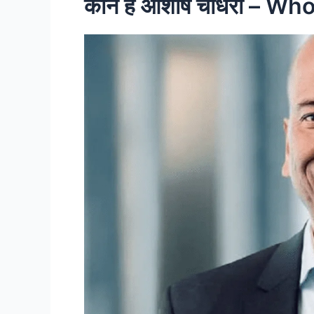
कौन है आशीष चौधरी – W