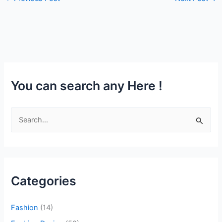
You can search any Here !
S
e
a
r
c
Categories
h
f
Fashion
(14)
o