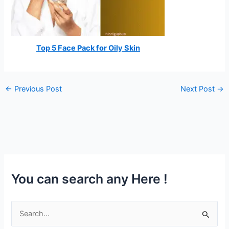
Top 5 Face Pack for Oily Skin
←
Previous Post
Next Post
→
You can search any Here !
S
e