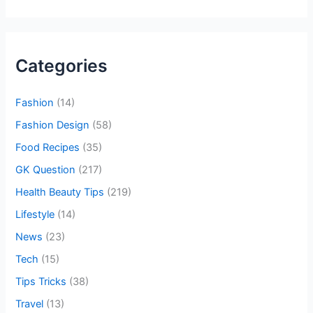
a
r
c
Categories
h
f
Fashion
(14)
o
Fashion Design
(58)
r
Food Recipes
(35)
:
GK Question
(217)
Health Beauty Tips
(219)
Lifestyle
(14)
News
(23)
Tech
(15)
Tips Tricks
(38)
Travel
(13)