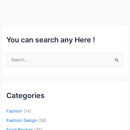
You can search any Here !
S
e
a
r
c
Categories
h
f
Fashion
(14)
o
Fashion Design
(58)
r
Food Recipes
(35)