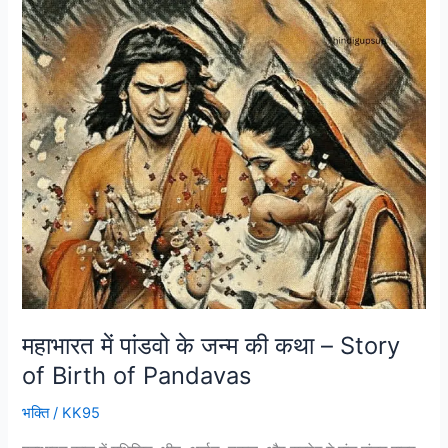
महाभारत
में
पांडवो
के
जन्म
की
कथा
–
Story
of
Birth
of
Pandavas
महाभारत में पांडवो के जन्म की कथा – Story
of Birth of Pandavas
भक्ति
/
KK95