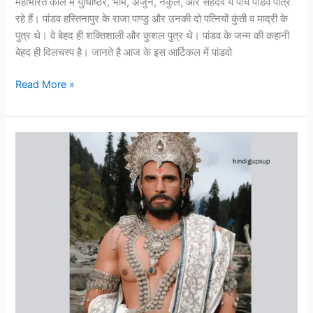
महाभारत काल में युधिष्ठिर, भीम, अर्जुन, नकुल, और सहदेव ये पांच पांडव पात्र
रहे हैं। पांडव हस्तिनापुर के राजा पाण्डु और उनकी दो पत्नियों कुंती व माद्री के
पुत्र थे। वे बेहद ही शक्तिशाली और कुशल पुत्र थे। पांडव के जन्म की कहानी
बेहद ही दिलचस्प है। जानते है आज के इस आर्टिकल में पांडवो
Read More »
पितामह
भीष्म
की
प्रतिज्ञा
का
क्या
राज
था
–
Secret
of