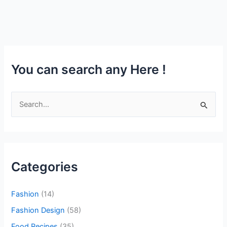
You can search any Here !
S
e
a
r
Categories
c
h
Fashion
(14)
f
o
Fashion Design
(58)
r
Food Recipes
(35)