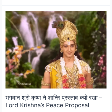
भगवान
श्री
कृष्ण
ने
शान्ति
प्रस्ताव
क्यों
रखा
–
Lord
Krishna’s
Peace
Proposal
भगवान श्री कृष्ण ने शान्ति प्रस्ताव क्यों रखा –
Lord Krishna’s Peace Proposal