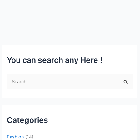
You can search any Here !
S
e
a
r
c
Categories
h
f
Fashion
(14)