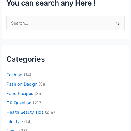
You can search any Here !
S
e
a
r
c
Categories
h
f
Fashion
(14)
o
Fashion Design
(58)
r
Food Recipes
(35)
:
GK Question
(217)
Health Beauty Tips
(219)
Lifestyle
(14)
News
(23)