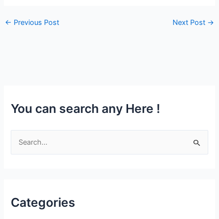
←
Previous Post
Next Post
→
You can search any Here !
S
e
a
r
c
Categories
h