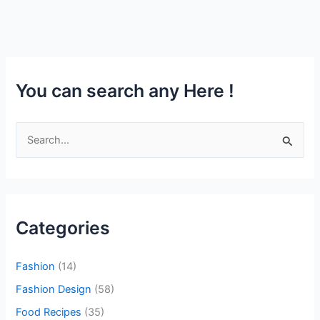
You can search any Here !
S
e
a
r
c
Categories
h
f
Fashion
(14)
o
Fashion Design
(58)
r
Food Recipes
(35)
: