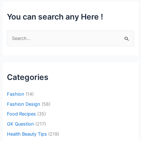
You can search any Here !
S
e
a
r
c
Categories
h
f
Fashion
(14)
o
Fashion Design
(58)
r
Food Recipes
(35)
:
GK Question
(217)
Health Beauty Tips
(219)