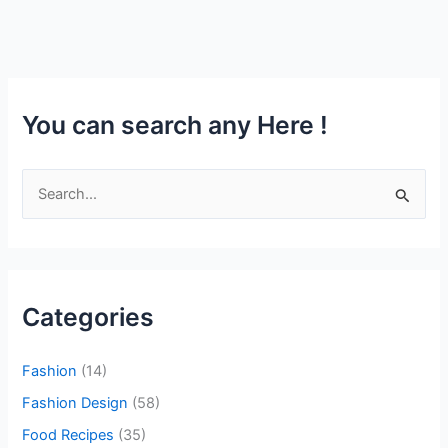
You can search any Here !
S
e
a
r
c
Categories
h
f
Fashion
(14)
o
Fashion Design
(58)
r
Food Recipes
(35)
: