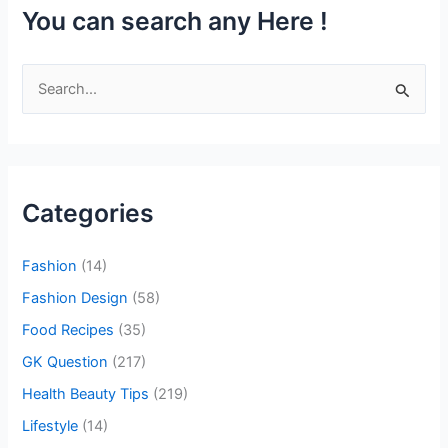
Powerful
You can search any Here !
than
“English”
S
e
a
r
c
Categories
h
f
Fashion
(14)
o
Fashion Design
(58)
r
Food Recipes
(35)
:
GK Question
(217)
Health Beauty Tips
(219)
Lifestyle
(14)