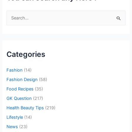
S
e
a
r
c
Categories
h
f
Fashion
(14)
o
Fashion Design
(58)
r
Food Recipes
(35)
:
GK Question
(217)
Health Beauty Tips
(219)
Lifestyle
(14)
News
(23)