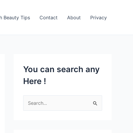
h Beauty Tips
Contact
About
Privacy
You can search any
Here !
S
e
a
r