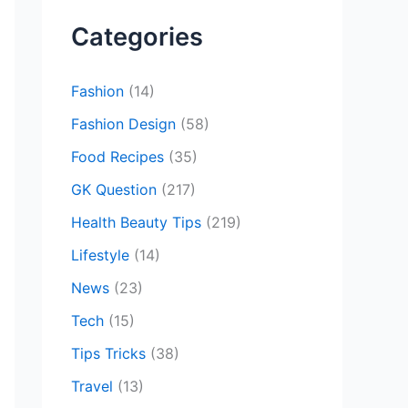
c
Categories
h
f
Fashion
(14)
o
Fashion Design
(58)
r
Food Recipes
(35)
:
GK Question
(217)
Health Beauty Tips
(219)
Lifestyle
(14)
News
(23)
Tech
(15)
Tips Tricks
(38)
Travel
(13)