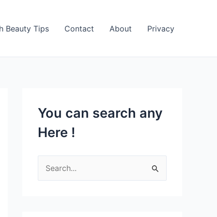
h Beauty Tips
Contact
About
Privacy
You can search any
Here !
S
e
a
r