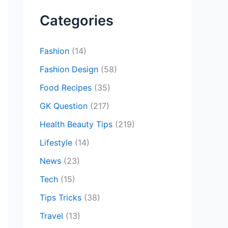
c
Categories
h
f
Fashion
(14)
o
Fashion Design
(58)
r
Food Recipes
(35)
:
GK Question
(217)
Health Beauty Tips
(219)
Lifestyle
(14)
News
(23)
Tech
(15)
Tips Tricks
(38)
Travel
(13)