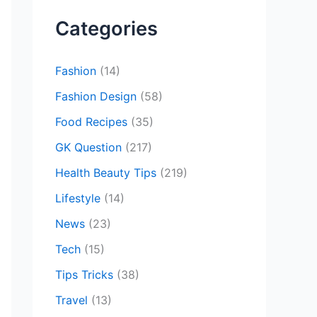
c
Categories
h
f
Fashion
(14)
o
Fashion Design
(58)
r
Food Recipes
(35)
:
GK Question
(217)
Health Beauty Tips
(219)
Lifestyle
(14)
News
(23)
Tech
(15)
Tips Tricks
(38)
Travel
(13)