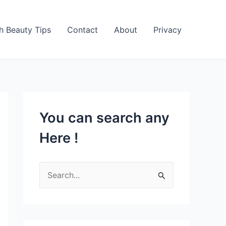
h Beauty Tips
Contact
About
Privacy
You can search any
Here !
S
e
a
r