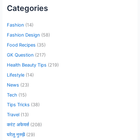
c
Categories
h
f
Fashion
(14)
o
Fashion Design
(58)
r
Food Recipes
(35)
:
GK Question
(217)
Health Beauty Tips
(219)
Lifestyle
(14)
News
(23)
Tech
(15)
Tips Tricks
(38)
Travel
(13)
करंट अफेयर्स
(208)
घरेलु नुस्ख़ें
(29)