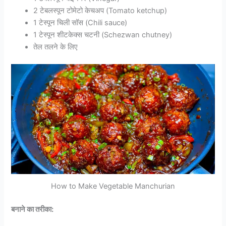
2 टेबलस्पून टोमेटो केचअप (Tomato ketchup)
1 टेस्पून चिली सॉस (Chili sauce)
1 टेस्पून शीटकेक्स चटनी (Schezwan chutney)
तेल तलने के लिए
How to Make Vegetable Manchurian
बनाने का तरीका: