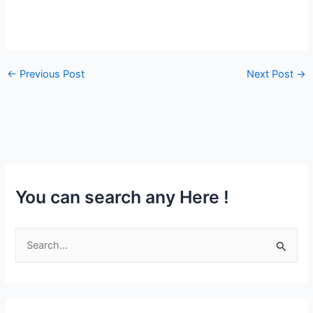
←
Previous Post
Next Post
→
You can search any Here !
S
e
a
r