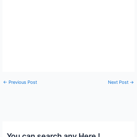
←
Previous Post
Next Post
→
You can search any Here !