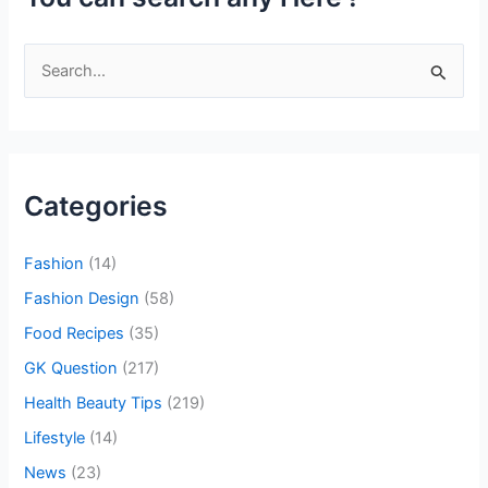
S
e
a
r
c
Categories
h
f
Fashion
(14)
o
Fashion Design
(58)
r
Food Recipes
(35)
:
GK Question
(217)
Health Beauty Tips
(219)
Lifestyle
(14)
News
(23)