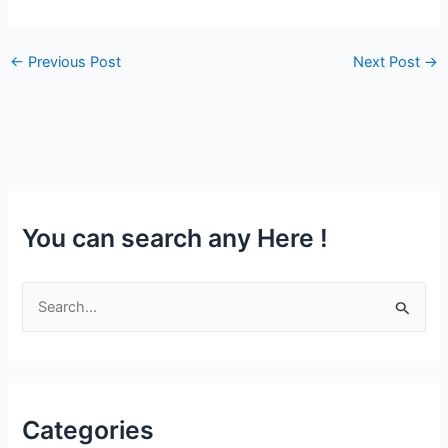
←
Previous Post
Next Post
→
You can search any Here !
S
e
a
r
c
Categories
h