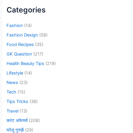
c
Categories
h
f
Fashion
(14)
o
Fashion Design
(58)
r
Food Recipes
(35)
:
GK Question
(217)
Health Beauty Tips
(219)
Lifestyle
(14)
News
(23)
Tech
(15)
Tips Tricks
(38)
Travel
(13)
करंट अफेयर्स
(208)
घरेलु नुस्ख़ें
(29)