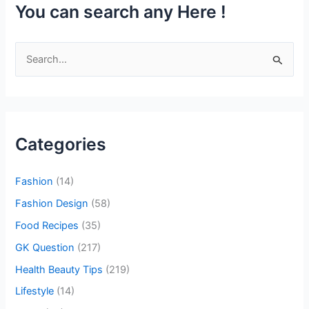
You can search any Here !
S
e
a
r
c
Categories
h
f
Fashion
(14)
o
Fashion Design
(58)
r
Food Recipes
(35)
:
GK Question
(217)
Health Beauty Tips
(219)
Lifestyle
(14)